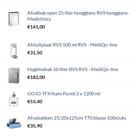
Afvalbak open 25 liter hoogglans RVS hoogglans -
Mediclinics
€
141,00
Afsluitplaat RVS 500 ml RVS - MediQo-line
€
31,50
Hygiënebak 10 liter RVS RVS - MediQo-line
€
182,00
GOJO TFX foam Purell 2 x 1200 ml
€
53,40
Afvalzakken 25/20x125cm T70 blauw 100stuks
€
35,90