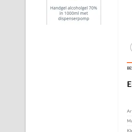
BE
E
Ar
Ma
Kl