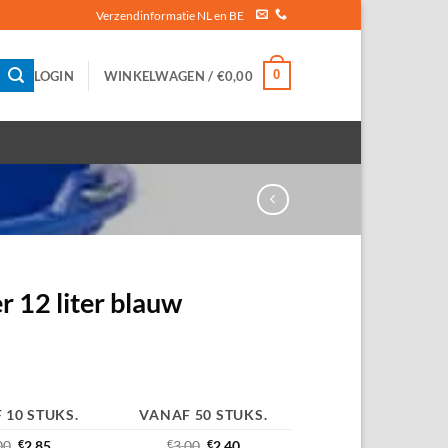
Verzendinformatie NL en BE
0
LOGIN
WINKELWAGEN /
€
0,00
 12 liter blauw
 10 STUKS.
VANAF 50 STUKS.
00
€
2,85
€
3,00
€
2,40