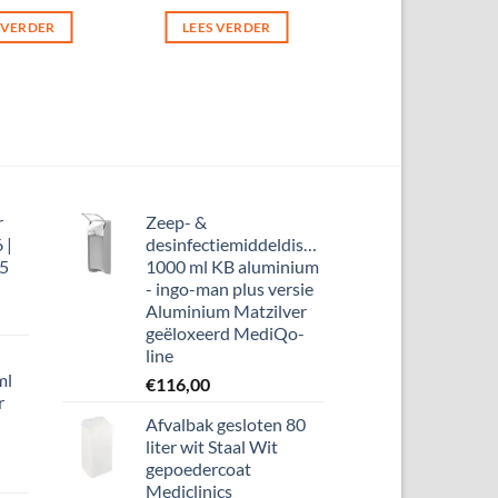
 VERDER
LEES VERDER
r
Zeep- &
 |
desinfectiemiddeldispenser
25
1000 ml KB aluminium
- ingo-man plus versie
Aluminium Matzilver
geëloxeerd MediQo-
line
ml
€
116,00
r
Afvalbak gesloten 80
liter wit Staal Wit
gepoedercoat
Mediclinics