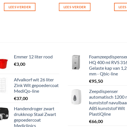
LEES VERDER
LEES VERDER
LEES
Emmer 12 liter rood
Foamzeepdispense
HQ 400 ml RVS 316
€
3,00
Gelaste kap van 1,
mm - Qbic-line
Afvalkorf wit 26 liter
€
95,50
Zink Wit gepoedercoat
MediQo-line
Zeepdispenser
automatisch 1200 
€
37,00
kunststof navulbaa
ABS kunststof Wit
Handendroger zwart
PlastiQline
drukknop Staal Zwart
gepoedercoat
€
66,00
Mediclinics