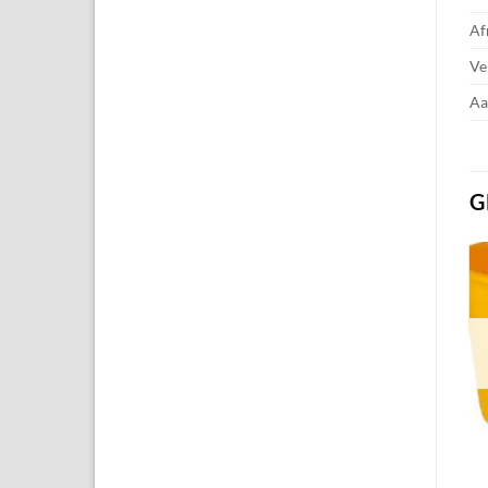
Af
Ve
Aa
G