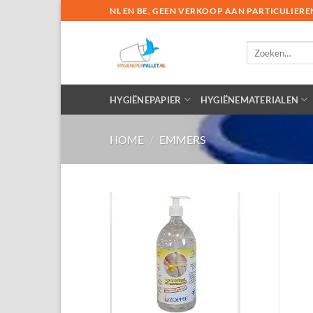
Ga
NL EN BE, GEEN VERKOOP AAN PARTICULIERE
naar
inhoud
Zoeken
naar:
HYGIËNEPAPIER
HYGIËNEMATERIALEN
HOME
/
EMMERS