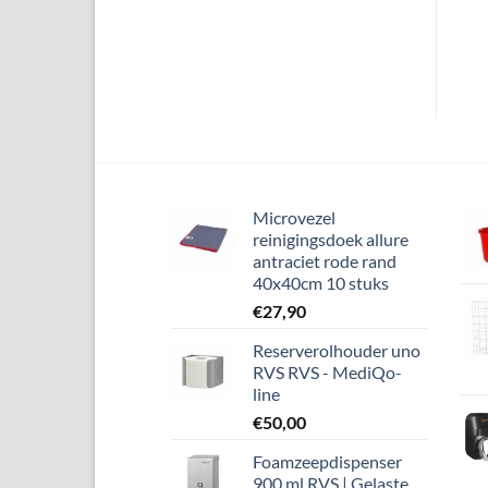
Microvezel
reinigingsdoek allure
antraciet rode rand
40x40cm 10 stuks
€
27,90
Reserverolhouder uno
RVS RVS - MediQo-
line
€
50,00
Foamzeepdispenser
900 ml RVS | Gelaste