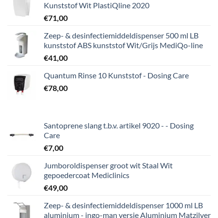
Kunststof Wit PlastiQline 2020
€
71,00
Zeep- & desinfectiemiddeldispenser 500 ml LB
kunststof ABS kunststof Wit/Grijs MediQo-line
€
41,00
Quantum Rinse 10 Kunststof - Dosing Care
€
78,00
Santoprene slang t.b.v. artikel 9020 - - Dosing
Care
€
7,00
Jumboroldispenser groot wit Staal Wit
gepoedercoat Mediclinics
€
49,00
Zeep- & desinfectiemiddeldispenser 1000 ml LB
aluminium - ingo-man versie Aluminium Matzilver