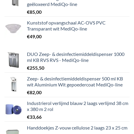
geëloxeerd MediQo-line
€
85,00
Kunststof opvangschaal AC-OVS PVC
Transparant wit MediQo-line
€
49,00
DUO Zeep- & desinfectiemiddeldispenser 1000
ml KB RVS RVS - MediQo-line
€
255,50
Zeep- & desinfectiemiddeldispenser 500 ml KB
wit Aluminium Wit gepoedercoat MediQo-line
€
82,00
Industrierol verlijmd blauw 2 laags verlijmd 38 cm
x 380 m 2 rol
€
33,66
Handdoekjes Z-vouw cellulose 2 laags 23 x 25 cm