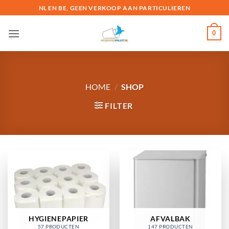
Ga
NL EN BE, GEEN VERKOOP AAN PARTICULIEREN
naar
inhoud
0
HOME
/
SHOP
FILTER
HYGIENEPAPIER
AFVALBAK
57 PRODUCTEN
147 PRODUCTEN