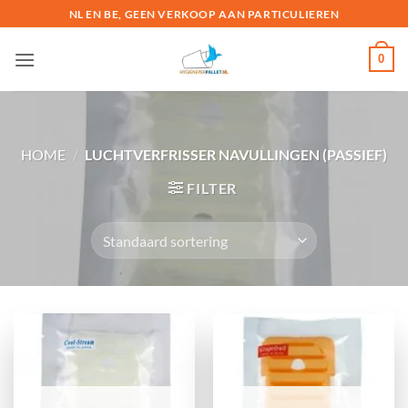
Ga
NL EN BE, GEEN VERKOOP AAN PARTICULIEREN
naar
inhoud
0
HOME
/
LUCHTVERFRISSER NAVULLINGEN (PASSIEF)
FILTER