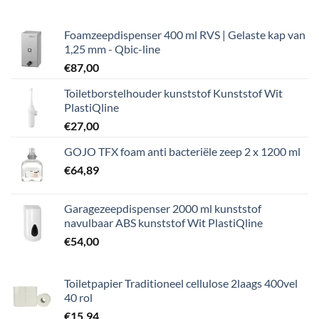
Foamzeepdispenser 400 ml RVS | Gelaste kap van
1,25 mm - Qbic-line
€
87,00
Toiletborstelhouder kunststof Kunststof Wit
PlastiQline
€
27,00
GOJO TFX foam anti bacteriële zeep 2 x 1200 ml
€
64,89
Garagezeepdispenser 2000 ml kunststof
navulbaar ABS kunststof Wit PlastiQline
€
54,00
Toiletpapier Traditioneel cellulose 2laags 400vel
40 rol
€
15,94