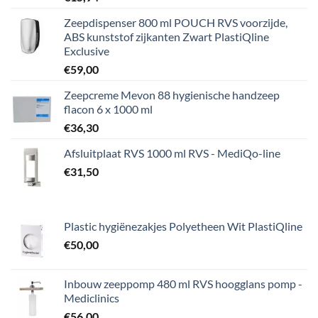
Zeepdispenser 800 ml POUCH RVS voorzijde,
ABS kunststof zijkanten Zwart PlastiQline
Exclusive
€
59,00
Zeepcreme Mevon 88 hygienische handzeep
flacon 6 x 1000 ml
€
36,30
Afsluitplaat RVS 1000 ml RVS - MediQo-line
€
31,50
Plastic hygiënezakjes Polyetheen Wit PlastiQline
€
50,00
Inbouw zeeppomp 480 ml RVS hoogglans pomp -
Mediclinics
€
56,00