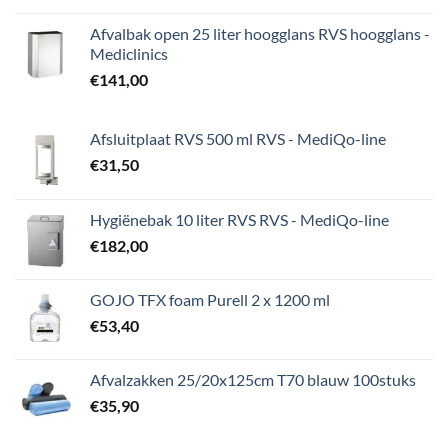
Afvalbak open 25 liter hoogglans RVS hoogglans -
Mediclinics
€
141,00
Afsluitplaat RVS 500 ml RVS - MediQo-line
€
31,50
Hygiënebak 10 liter RVS RVS - MediQo-line
€
182,00
GOJO TFX foam Purell 2 x 1200 ml
€
53,40
Afvalzakken 25/20x125cm T70 blauw 100stuks
€
35,90