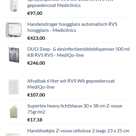
gepoedercoat Mediclinics
€
97,00
Handendroger hoogglans automatisch RVS
hoogglans - Mediclinics
€
423,00
DUO Zeep- & desinfectiemiddeldispenser 500 ml
KB RVS RVS - MediQo-line
€
246,00
Afvalbak 6 liter wit RVS Wit gepoedercoat
MediQo-line
€
107,00
Supertex heavy lichtblauw 30 x 38 cm Z-vouw
75gr/m2
€
17,18
Handdoekjes Z-vouw cellulose 2 laags 23 x 25 cm