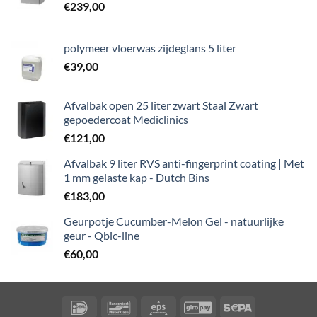
€
239,00
polymeer vloerwas zijdeglans 5 liter
€
39,00
Afvalbak open 25 liter zwart Staal Zwart
gepoedercoat Mediclinics
€
121,00
Afvalbak 9 liter RVS anti-fingerprint coating | Met
1 mm gelaste kap - Dutch Bins
€
183,00
Geurpotje Cucumber-Melon Gel - natuurlijke
geur - Qbic-line
€
60,00
IDeal
Bancontact
Eps
GiroPay
Sepa