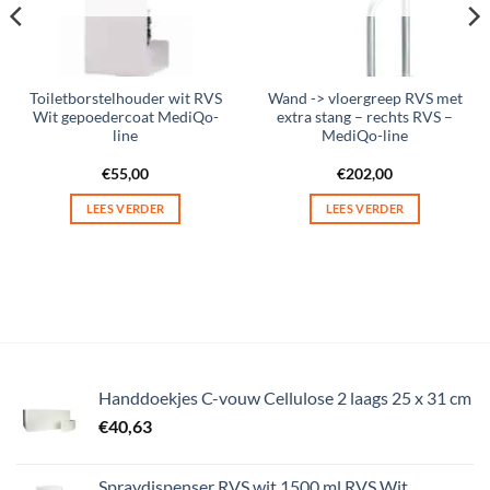
Toiletborstelhouder wit RVS
Wand -> vloergreep RVS met
Wit gepoedercoat MediQo-
extra stang – rechts RVS –
line
MediQo-line
€
55,00
€
202,00
LEES VERDER
LEES VERDER
Handdoekjes C-vouw Cellulose 2 laags 25 x 31 cm
€
40,63
Spraydispenser RVS wit 1500 ml RVS Wit