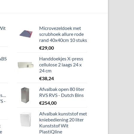
Wit
Microvezeldoek met
scrubhoek allure rode
rand 40x40cm 10 stuks
€
29,00
 ABS
Handdoekjes X-press
cellulose 2 laags 24 x
24 cm
€
38,24
Afvalbak open 80 liter
ispenser
RVS RVS - Dutch Bins
S -
€
254,00
Afvalbak kunststof met
kniebediening 20 liter
x
Kunststof Wit
re
PlastiQline