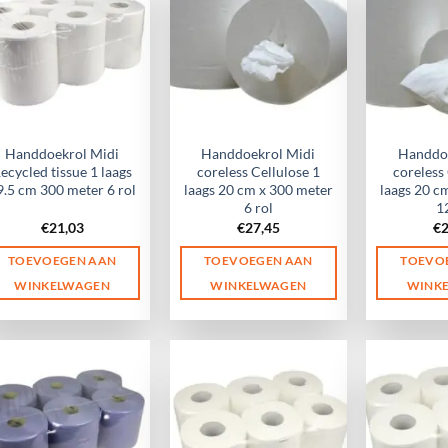
Handdoekrol Midi
Handdoekrol Midi
Handdoe
ecycled tissue 1 laags
coreless Cellulose 1
coreless
9.5 cm 300 meter 6 rol
laags 20 cm x 300 meter
laags 20 c
6 rol
1
€
21,03
€
27,45
€
TOEVOEGEN AAN
TOEVOEGEN AAN
TOEVO
WINKELWAGEN
WINKELWAGEN
WINK