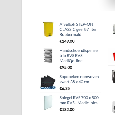
Afvalbak STEP-ON
CLASSIC geel 87 liter
Rubbermaid
€
149,00
Handschoendispenser
trio RVS RVS -
MediQo-line
€
95,00
Sopdoeken nonwoven
zwart 38 x 40 cm
€
6,35
Spiegel RVS 700 x 500
mm RVS - Mediclinics
€
182,00