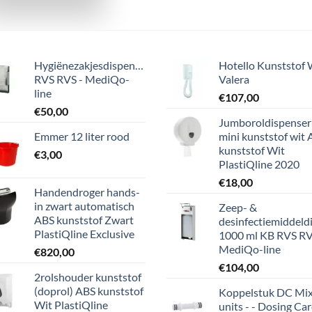
Hygiënezakjesdispenser
Hotello Kunststof 
RVS RVS - MediQo-
Valera
line
€
107,00
€
50,00
Jumboroldispenser
Emmer 12 liter rood
mini kunststof wit
kunststof Wit
€
3,00
PlastiQline 2020
€
18,00
Handendroger hands-
in zwart automatisch
Zeep- &
ABS kunststof Zwart
desinfectiemiddeld
PlastiQline Exclusive
1000 ml KB RVS RV
MediQo-line
€
820,00
€
104,00
2rolshouder kunststof
(doprol) ABS kunststof
Koppelstuk DC Mi
Wit PlastiQline
units - - Dosing Ca