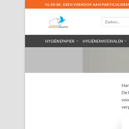
Ga
NL EN BE, GEEN VERKOOP AAN PARTICULIERE
naar
inhoud
Zoeken
naar:
HYGIËNEPAPIER
HYGIËNEMATERIALEN
Han
De
voo
ver