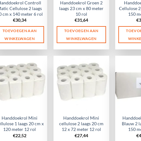
Handdoekrol Controll
Handdoekrol Groen 2
Handdoe
atic Cellulose 2 laags
laags 23 cm x 80 meter
Cellulose 2
0 cm x 140 meter 6 rol
10 rol
150 me
€
30,34
€
31,64
€
TOEVOEGEN AAN
TOEVOEGEN AAN
TOEVO
WINKELWAGEN
WINKELWAGEN
WINK
Handdoekrol Mini
Handdoekrol Mini
Handdoek
llulose 1 laags 20 cm x
cellulose 2 laags 20 cm
Blauw 2 l
120 meter 12 rol
12 x 72 meter 12 rol
150 me
€
22,52
€
27,44
€