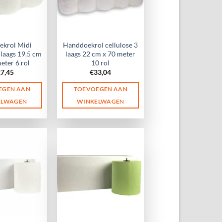
krol Midi
Handdoekrol cellulose 3
 laags 19.5 cm
laags 22 cm x 70 meter
eter 6 rol
10 rol
27,45
€
33,04
EGEN AAN
TOEVOEGEN AAN
ELWAGEN
WINKELWAGEN