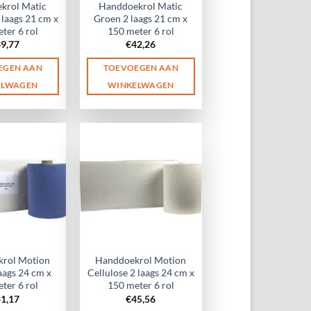
krol Matic
Handdoekrol Matic
 laags 21 cm x
Groen 2 laags 21 cm x
ter 6 rol
150 meter 6 rol
39,77
€
42,26
EGEN AAN
TOEVOEGEN AAN
ELWAGEN
WINKELWAGEN
rol Motion
Handdoekrol Motion
aags 24 cm x
Cellulose 2 laags 24 cm x
ter 6 rol
150 meter 6 rol
41,17
€
45,56