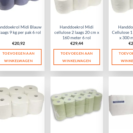
nddoekrol Midi Blauw
Handdoekrol Midi
Handdoe
laags 9 kg per pak 6 rol
cellulose 2 laags 20 cm x
Cellulose 1
160 meter 6 rol
x 300 m
€
20,92
€
29,44
€
TOEVOEGEN AAN
TOEVOEGEN AAN
TOEVO
WINKELWAGEN
WINKELWAGEN
WINK