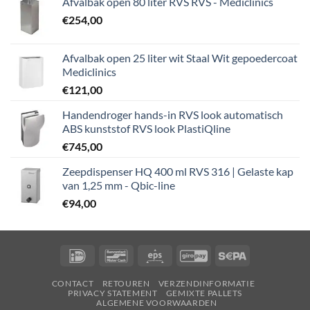
Afvalbak open 80 liter RVS RVS - Mediclinics
€
254,00
Afvalbak open 25 liter wit Staal Wit gepoedercoat
Mediclinics
€
121,00
Handendroger hands-in RVS look automatisch
ABS kunststof RVS look PlastiQline
€
745,00
Zeepdispenser HQ 400 ml RVS 316 | Gelaste kap
van 1,25 mm - Qbic-line
€
94,00
IDeal
Bancontact
Eps
GiroPay
Sepa
CONTACT
RETOUREN
VERZENDINFORMATIE
PRIVACY STATEMENT
GEMIXTE PALLETS
ALGEMENE VOORWAARDEN