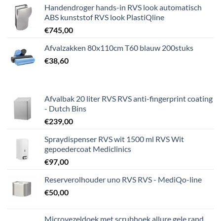
Handendroger hands-in RVS look automatisch
ABS kunststof RVS look PlastiQline
€
745,00
Afvalzakken 80x110cm T60 blauw 200stuks
€
38,60
Afvalbak 20 liter RVS RVS anti-fingerprint coating
- Dutch Bins
€
239,00
Spraydispenser RVS wit 1500 ml RVS Wit
gepoedercoat Mediclinics
€
97,00
Reserverolhouder uno RVS RVS - MediQo-line
€
50,00
Microvezeldoek met scrubhoek allure gele rand